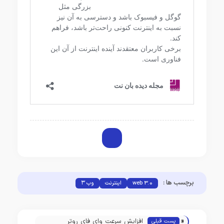
برچسب ها :
web 3.0
اینترنت
وب ۳
«
افزایش سرعت وای فای روتر
پست قبلی