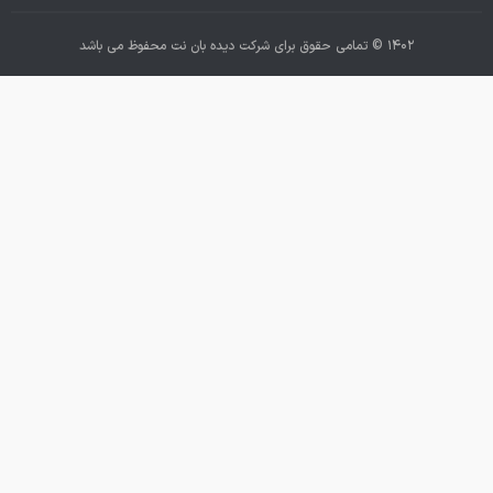
۱۴۰۲ © تمامی حقوق برای شرکت دیده بان نت محفوظ می باشد