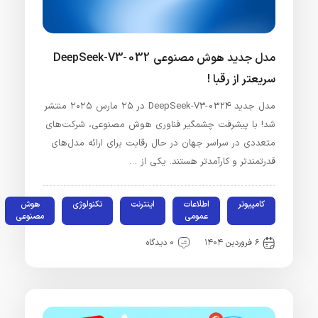
مدل جدید هوش مصنوعی DeepSeek-V3-032
سریعتر از رقبا !
مدل جدید DeepSeek-V3-0324 در ۲۵ مارس ۲۰۲۵ منتشر
شد! با پیشرفت چشمگیر فناوری هوش مصنوعی، شرکت‌های
متعددی در سراسر جهان در حال رقابت برای ارائه مدل‌های
قدرتمندتر و کارآمدتر هستند. یکی از …
کامپیوتر
اطلاعات
اینترنت
تکنولوژی
هوش
عمومی
مصنوعی
۶ فروردین ۱۴۰۴
۰ دیدگاه