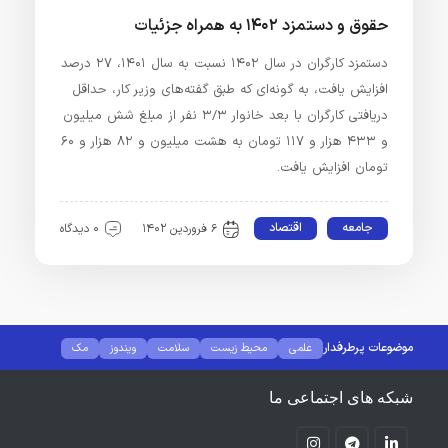
حقوق و دستمزد ۱۴۰۲ به همراه جزئیات
دستمزد کارگران در سال ۱۴۰۲ نسبت به سال ۱۴۰۱، ۲۷ درصد
افزایش یافت، به گونه‌ای که طبق گفته‌های وزیر کار، حداقل
دریافتی کارگران با بعد خانوار ۳/۳ نفر از مبلغ شش میلیون
و ۴۳۳ هزار و ۱۱۷ تومان به هشت میلیون و ۸۲ هزار و ۶۰
تومان افزایش یافت.
جامعه
اقتصاد
۶ فروردین ۱۴۰۲
۰ دیدگاه
موضوعات پرطرفدار
علمی
محیط زیست
سلامت
ویندوز
مک
لینوکس
کانفیگ مودم
کامپیوتر
هوش مصنوعی
نرم افزار
گجت
فضای مجازی
شبکه های اجتماعی ما