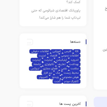
کمک کند؟
خ
پاوربانک اقتصادی شیائومی که حتی
لپ‌تاپ شما را هم شارژ می‌کند!
دسته‌ها
چنین
ios
آفیس
آموزشی
اطلاعات حقوقی
اطلاعات عمومی
اقتصاد
امنیت
اندروید
اپلیکیشن
اینترنت
اینترنت
بهداشت
تعاریف
تکنولوژی
جامعه
سلامت
علمی
فضای مجازی
لینوکس
محیط زیست
مک
نرم افزار
هوش مصنوعی
ویندوز
کامپیوتر
کانفیگ مودم
گجت
آخرین پست ها