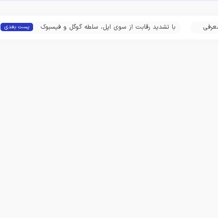
1 نانومتری DDR5 را معرفی
با تشدید رقابت از سوی اپل، سلطه گوگل و فیسبوک
پست بعدی
بر صنعت تبلیغات روبه‌پایان است