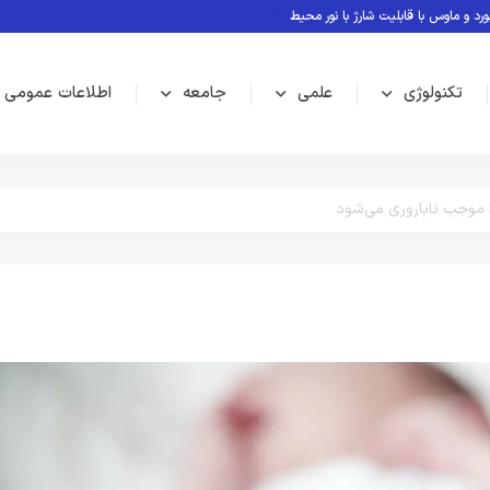
اوس با قابلیت شارژ با نور محیط
معرفی بازی های بدون نیاز به اینترنت
Rubin؛ پلتفرم جدید انویدیا برای سلطه بر نسل بعدی هوش مصنوعی
تکنولوژی
علمی
جامعه
اطلاعات عمومی
 موجب ناباروری می‌شود
سلامت
علمی
محیط زیست