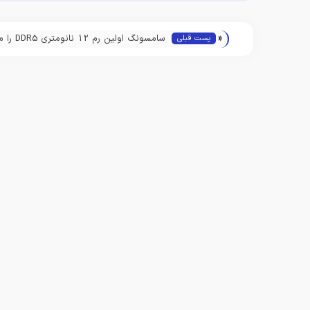
«
سامسونگ اولین رم 2
پست قبلی
کرد