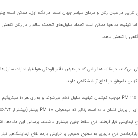
خ نازایی در میان زنان و مردان سراسر جهان است. در نگاه اول، ممکن است چنی
د؛ اما کیفیت بد هوا ممکن است تعداد سلول‌های تخمک سالم را در زنان کاهش
شگاهی را کاهش دهد.
 می‌کنند، درمقایسه‌با زنانی که درمعرض تأثیر آلودگی هوا قرار ندارند، سلول‌ها
گزینی ناموفق در لقاح آزمایشگاهی دارند.
، ذرات معلق PM 2.5 موجب کم‌شدن کیفیت سلول تخم می‌شوند و به‌ازای هر ۱۰ م
متر مکعب هوا، باروری را ۲ درصد کاهش می‌دهند. مطالعه‌ای از برزیل نشان داده است زنانی که درمعرض PM 10 بیشتر (بیشتر از ۷۲
ح آزمایشی قرار گرفتند، نرخ سقط جنین بیشتری داشتند. براساس این داده‌ها، آش
 بازگرداندن نرخ باروری به سطوح طبیعی و افزایش بازده لقاح آزمایشگاهی نیاز