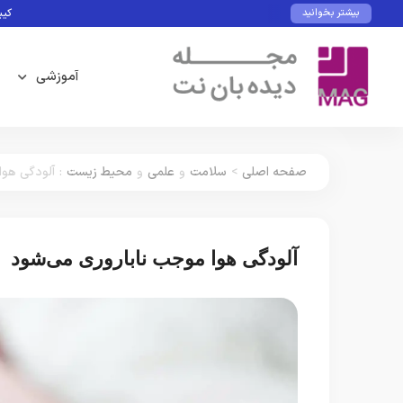
کیبورد و م
بیشتر بخوانید
آموزشی
صفحه اصلی
>
سلامت
و
علمی
و
محیط زیست
:
آلودگی هوا
آلودگی هوا موجب ناباروری می‌شود