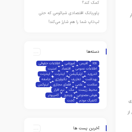
کمک کند؟
پاوربانک اقتصادی شیائومی که حتی
لپ‌تاپ شما را هم شارژ می‌کند!
دسته‌ها
ios
آفیس
آموزشی
اطلاعات حقوقی
اطلاعات عمومی
اقتصاد
امنیت
اندروید
اپلیکیشن
اینترنت
اینترنت
بهداشت
تعاریف
تکنولوژی
جامعه
سلامت
علمی
فضای مجازی
لینوکس
محیط زیست
مک
نرم افزار
هوش مصنوعی
ویندوز
کامپیوتر
ی
کانفیگ مودم
گجت
از
آخرین پست ها