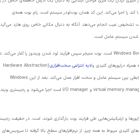
س از سپری کردن یک سری مراحل ابتدایی به دنبال یک آدرس حافظه‌ی خاص در ر
 کند را اجرا می‌کند. این کد همان بوت‌لودر سیستم است. رام بوت همه‌ی
ت تشخیص عیب انجام می‌دهد. آنگاه به دنبال مکانی خاص روی هارد می‌گردد
 لود شدن سیستم عامل است.
در مورد ویندوز، کدی که پردازنده اجرا می‌کند Windows Boot Manager است. بوت منیجر سپس فرآیند لود شدن ویندوز را آغاز می‌کند. 
لایه انتزاعی سخت‌افزاری
(Hardware Abstraction
Layer یا HAL) روی رم بارگذاری می‌شوند. HAL به عنوان رابطی بین سیستم عامل و سخت افزار عمل می‌کند. بعد از این Windows
Executive که مجموعه‌ای از سرویس‌های ضروری مثل virtual memory manager و I/O manager است اجرا می‌شود و رجیستری و
ایورها و اپلیکیشن‌هایی طی فرایند بوت بارگذاری شوند، است. در حقیقت رجیست
ای کلیدی مربوط به همه چیز، از نرم‌افزارهای سطح بالا گرفته تا سرویس‌های