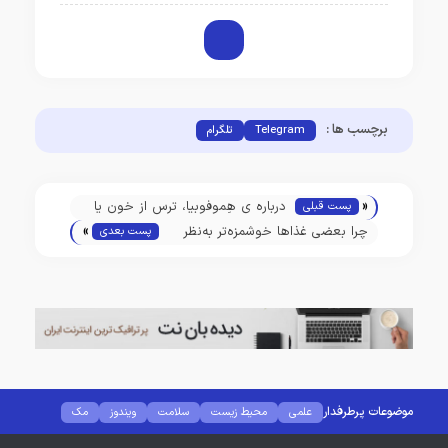
برچسب ها :
Telegram
تلگرام
«
درباره ی هِموفوبیا، ترس از خون یا
پست قبلی
»
خون‌هراسی بیشتر بدانید
چرا بعضی غذاها خوشمزه‌تر به‌نظر
پست بعدی
می‌آیند؟
موضوعات پرطرفدار
علمی
محیط زیست
سلامت
ویندوز
مک
لینوکس
کانفیگ مودم
کامپیوتر
هوش مصنوعی
نرم افزار
گجت