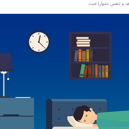
پف و تنفس دشوار) است.