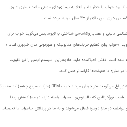
کمبود خواب با خطر بالاتر ابتلا به بیماری‌های مزمنی مانند بیماری عروق
لاتر از ۴۵ سال مرتبط بوده است.
شناسی بالینی و عصب‌روانشناسی شناختی به
لایوساینس
می‌گوید خواب برای
د: «خواب برای تنظیم فرایندهای متابولیک و هورمونی بدن ضروری است.»
ده است، نقش احیاکننده دارد. علاوه‌بر‌این، سیستم ایمنی را نیز تقویت
ر مبارزه با عفونت‌ها کارآمدتر عمل کنند.
خواب به ترمیم زخم‌های عاطفی ما نیز کمک می‌کند. شنورباخ می‌گوید: «در جریان مرحله خواب REM (حرکت سریع چشم) که معمولاً
د، غلظت نورآدرنالین که با استرس و اضطراب رابطه دارد، در مغز کاهش پیدا
و عواطف در مغز دوباره فعال می‌شوند و به ما در پردازش خاطرات یا تجربیات