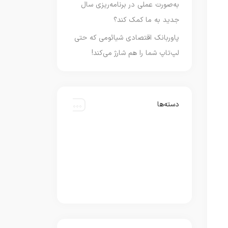
به‌صورت عملی در برنامه‌ریزی سال
جدید به ما کمک کند؟
پاوربانک اقتصادی شیائومی که حتی
لپ‌تاپ شما را هم شارژ می‌کند!
دسته‌ها
ios
آفیس
آموزشی
اطلاعات حقوقی
اطلاعات عمومی
اقتصاد
امنیت
اندروید
اپلیکیشن
اینترنت
اینترنت
بهداشت
تعاریف
تکنولوژی
جامعه
سلامت
علمی
فضای مجازی
لینوکس
محیط زیست
مک
نرم افزار
هوش مصنوعی
ویندوز
کامپیوتر
کانفیگ مودم
گجت