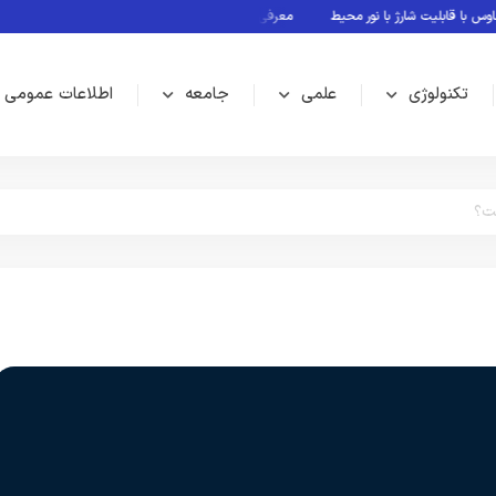
ابلیت شارژ با نور محیط
معرفی بازی های بدون نیاز به اینترنت
Rubin؛ پلتفرم جدید انویدیا برای سلطه بر نسل بعدی هوش مصنوعی
تکنولوژی
علمی
جامعه
اطلاعات عمومی
ست؟
علمی
سلامت