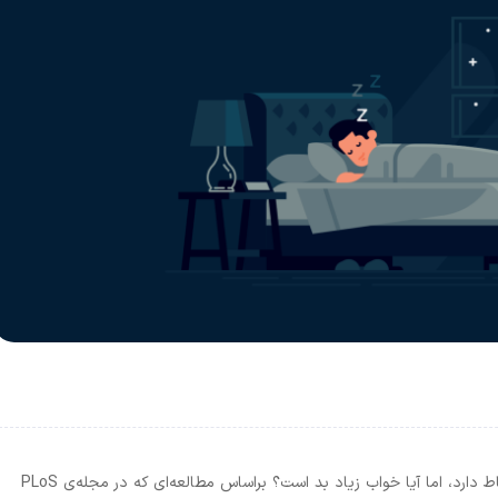
خوابِ باکیفیت با سلامت عمومی جسمی و روانی ارتباط دارد، اما آیا خواب زیاد بد است؟ براساس مطالعه‌ای که در مجله‌ی PLoS