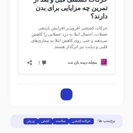
برچسب ها :
حرکات کششی
سلامت
کشش
ورزش