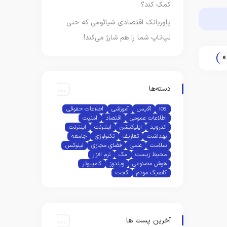
کمک کند؟
پاوربانک اقتصادی شیائومی که حتی
لپ‌تاپ شما را هم شارژ می‌کند!
»
دسته‌ها
ios
آفیس
آموزشی
اطلاعات حقوقی
اطلاعات عمومی
اقتصاد
امنیت
اندروید
اپلیکیشن
اینترنت
اینترنت
بهداشت
تعاریف
تکنولوژی
جامعه
سلامت
علمی
فضای مجازی
لینوکس
محیط زیست
مک
نرم افزار
هوش مصنوعی
ویندوز
کامپیوتر
کانفیگ مودم
گجت
آخرین پست ها