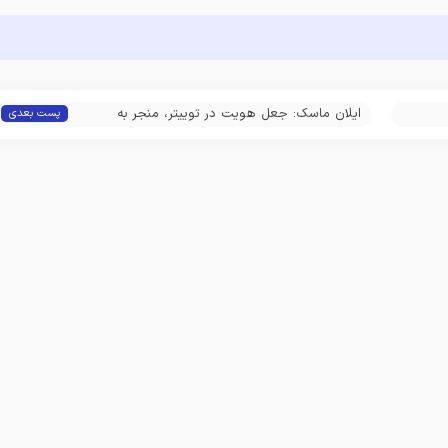
ایلان ماسک: جعل هویت در توییتر، منجر به
پست بعدی
مسدودیت دائمی اکانت بدون اخطار قبلی می‌شود