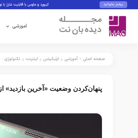
کیبورد و ماوس با قابلیت شارژ با نور مح
بیشتر بخوانید
آموزشی
صفحه اصلی
>
آموزشی
و
اپلیکیشن
و
اینترنت
و
تکنولوژی
:
پ
پنهان‌کردن وضعیت «آخرین بازدید» 
آموزشی
اپلیکیشن
اینترنت
تکنولوژی