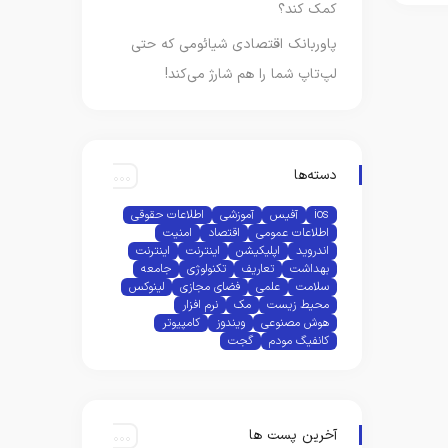
کمک کند؟
پاوربانک اقتصادی شیائومی که حتی
لپ‌تاپ شما را هم شارژ می‌کند!
دسته‌ها
ios
آفیس
آموزشی
اطلاعات حقوقی
اطلاعات عمومی
اقتصاد
امنیت
اندروید
اپلیکیشن
اینترنت
اینترنت
بهداشت
تعاریف
تکنولوژی
جامعه
سلامت
علمی
فضای مجازی
لینوکس
محیط زیست
مک
نرم افزار
هوش مصنوعی
ویندوز
کامپیوتر
کانفیگ مودم
گجت
آخرین پست ها