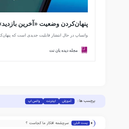
برچسب ها :
آموزش
اینترنت
واتس اپ
«
سرچشمه افکار ما کجاست ؟
پست قبلی