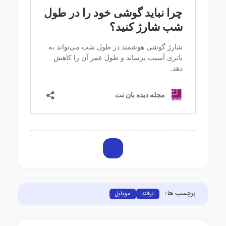
برچسب ها :
ترفند
موبایل