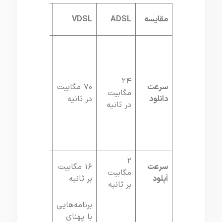
فیبر
مقایسه
ADSL
VDSL
نوری
به
صورت
تئوری ۱
۲۴
گیگابیت
سرعت
۷۰ مگابیت
مگابیت
سرعت
دانلود
در ثانیه
در ثانیه
واقعی
۳۰۰
مگابیت
در ثانیه
۵۵۰
۲
سرعت
۱۶ مگابیت‌
مگابیت‌
مگابیت‌
آپلود
بر ثانیه
بر ثانیه
بر ثانیه
برنامه‌هایی
با پهنای