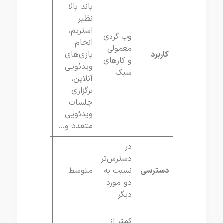
باند بالا
نظیر
استریم،
وب گردی
انجام
معمولی
انواع
کاربرد
بازی‌های
و کارهای
خدمات
ویدئویی
سبک
آنلاین،
برگزاری
جلسات
ویدئویی
متعدد و…
در
دسترس‌تر
دسترسی
نسبت به
متوسط
متوسط
دو مورد
دیگر
بیشتز
کمتر از