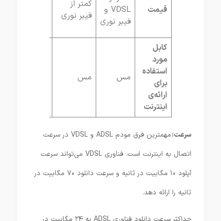
کمتر از
از دو
قیمت
VDSL و
فیبر نوری
مورد
فیبر نوری
دیگر
کابل
مورد
استفاده
مس
مس
فیبر
برای
نوری
ارائه‌ی
اینترنت
سرعت:
مهمترین فرق مودم ADSL و VDSL در سرعت
اتصال به اینترنت است. فناوری VDSL می‌تواند سرعت
آپلود ۱۰ مگابیت در ثانیه و سرعت دانلود ۷۰ مگابیت در
ثانیه را ارائه دهد.
حداکثر سرعت دانلود فناوری ADSL به ۲۴ مگابیت در