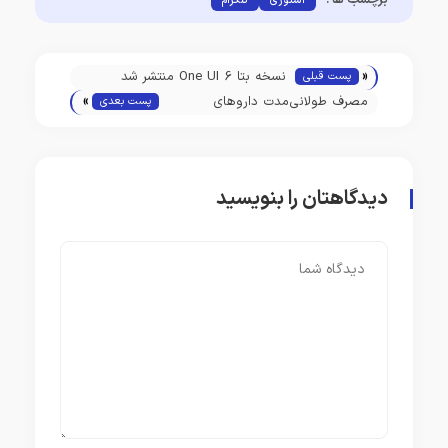
استوری
تلگرام
«
نسخه بتا One UI 6 منتشر شد
پست قبلی
»
مصرف طولانی‌مدت داروهای
پست بعدی
ضدریفلاکس می‌تواند ریسک ابتلا به
زوال عقل را افزایش دهد
دیدگاهتان را بنویسید