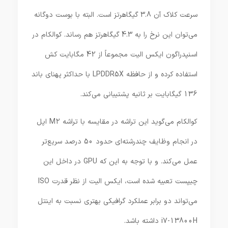
سرعت کلاک آن 3.8 گیگاهرتز است. البته با بوست دوگانه
می‌توان این نرخ را به 4.3 گیگاهرتز هم رساند. کوالکام در
اسنپدراگون ایکس الیت مجموعاً از 42 مگابایت کش
استفاده کرده و از حافظه LPDDR5X با حداکثر پهنای باند
136 گیگابایت بر ثانیه پشتیبانی می‌کند.
کوالکام می‌گوید این تراشه در مقایسه با تراشه M2 اپل
در انجام وظایف چندرشته‌ای حدود 50 درصد سریع‌تر
عمل می‌کند. و با توجه به این که GPU در داخل این
چیپست تعبیه شده است، ایکس الیت از نظر قدرت ISO
می‌تواند دو برابر عملکرد گرافیکی بهتری نسبت به اینتل
i7-13800H داشته باشد.