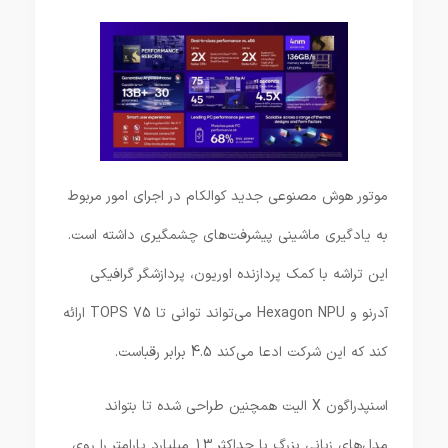
موتور هوش مصنوعی جدید کوالکام در اجرای امور مربوط
به یادگیری ماشینی پیشرفت‌های چشمگیری داشته است.
این تراشه با کمک پردازنده اوریون، پردازشگر گرافیکی
آدرنو و Hexagon NPU می‌تواند توانی تا 75 TOPS ارائه
کند که این شرکت ادعا می‌کند 4.5 برابر رقباست.
اسنپدراگون X الیت همچنین طراحی شده تا بتواند
مدل‌های زبانی بزرگ با حداکثر 13 میلیارد پارامتر را روی