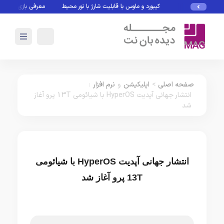
کیبورد و ماوس با قابلیت شارژ با نور محیط
معرفی بازی های بدون نی
صفحه اصلی
>
اپلیکیشن
و
نرم افزار
:
انتشار جهانی آپدیت HyperOS با شیائومی 13T پرو آغاز
شد
انتشار جهانی آپدیت HyperOS با شیائومی
13T پرو آغاز شد
اپلیکیشن
نرم افزار