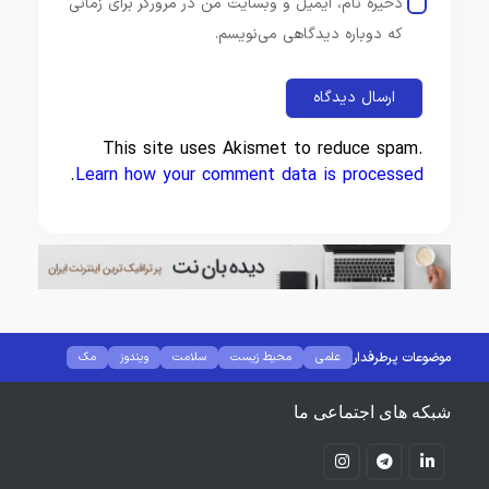
ذخیره نام، ایمیل و وبسایت من در مرورگر برای زمانی
که دوباره دیدگاهی می‌نویسم.
This site uses Akismet to reduce spam.
.
Learn how your comment data is processed
موضوعات پرطرفدار
علمی
محیط زیست
سلامت
ویندوز
مک
لینوکس
کانفیگ مودم
کامپیوتر
هوش مصنوعی
نرم افزار
گجت
فضای مجازی
شبکه های اجتماعی ما