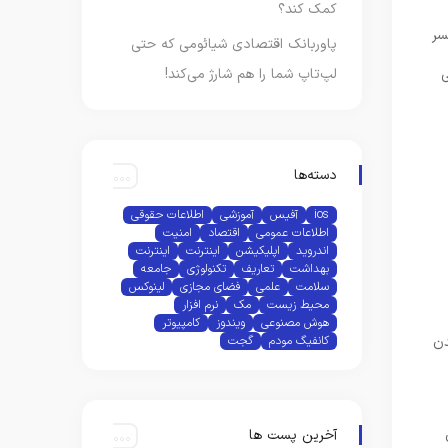
کمک کند؟
سر
پاوربانک اقتصادی شیائومی که حتی
ی
لپ‌تاپ شما را هم شارژ می‌کند!
دسته‌ها
ios
آفیس
آموزشی
اطلاعات حقوقی
اطلاعات عمومی
اقتصاد
امنیت
اندروید
اپلیکیشن
اینترنت
اینترنت
بهداشت
تعاریف
تکنولوژی
جامعه
سلامت
علمی
فضای مجازی
لینوکس
محیط زیست
مک
نرم افزار
هوش مصنوعی
ویندوز
کامپیوتر
دن
کانفیگ مودم
گجت
آخرین پست ها