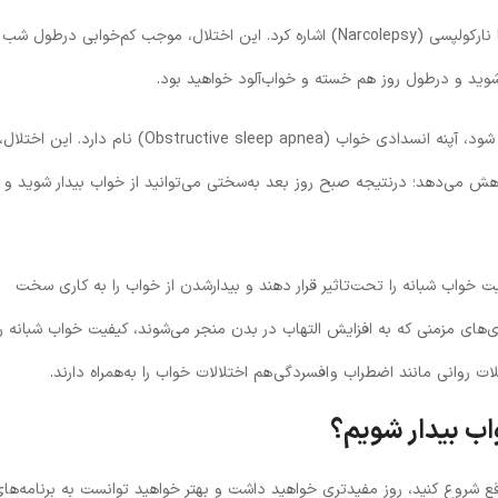
از دیگر اختلالات خواب می‌توان به اختلال «حمله خواب» یا نارکولپسی (Narcolepsy) اشاره کرد. این اختلال، موجب کم‌خوابی درطول شب
شوید و درطول روز هم خسته و خوا‌ب‌آلود خواهید بود.
اختلال دیگری که ممکن است باعث سخت بیدارشدن شما شود، آپنه انسدادی خواب (Obstructive sleep apnea) نام دارد. این اختلال،
می‌دهد؛ درنتیجه صبح روز بعد به‌سختی می‌توانید از خواب بیدار شوید و
یفیت خواب شبانه را تحت‌تاثیر قرار دهند و بیدارشدن از خواب را به کاری سخت
ری‌های مزمنی که به افزایش التهاب در بدن منجر می‌شوند، کیفیت خواب شبانه را
روانی مانند اضطراب و افسردگی هم اختلالات خواب را به‌همراه دارند.
واب بیدار شویم؟
وقع شروع کنید، روز مفیدتری خواهید داشت و بهتر خواهید توانست به برنامه‌ها