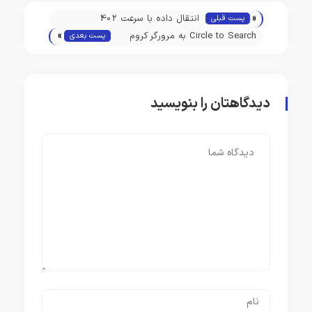
«
انتقال داده با سرعت 402
پست قبلی
»
ترابیت(terabit)‌برثانیه از طریق فیبر
Circle to Search به مرورگر کروم
پست بعدی
نوری در ژاپن برای اولین بار در جهان!
اضافه شد!
دیدگاهتان را بنویسید