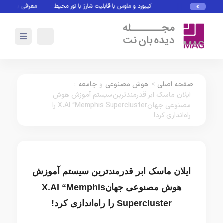
کیبورد و ماوس با قابلیت شارژ با نور محیط
معرفی بازی های بدو
صفحه اصلی
>
هوش مصنوعی
و
جامعه
:
ایلان ماسک ابر قدرمندترین سیستم آموزش هوش
مصنوعی جهانX.AI “Memphis Supercluster را
راه‌اندازی کرد!
ایلان ماسک ابر قدرمندترین سیستم آموزش
هوش مصنوعی جهانX.AI “Memphis
Supercluster را راه‌اندازی کرد!