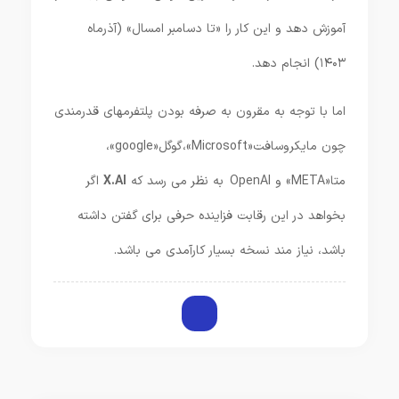
آموزش دهد و این کار را «تا دسامبر امسال» (آذرماه
۱۴۰۳) انجام دهد.
اما با توجه به مقرون به صرفه بودن پلتفرم­های قدرمندی
چون مایکروسافت«Microsoft»،گوگل«google»،
متا«META» و OpenAI به نظر می رسد که
X.AI
اگر
بخواهد در این رقابت فزاینده حرفی برای گفتن داشته
باشد، نیاز مند نسخه بسیار کارآمدی می باشد.