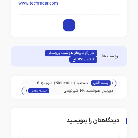
www.techradar.com
بازار گوشی‌های هوشمند پرچمدار
برچسب ها :
گلکسی S25 اج
«
نینتندو ( Nintendo) سوییچ ۲
پست قبلی
»
معرفی شد؛ عرضه در ۱۵ خرداد
دوربین هوشمند 4K شیائومی:
پست بعدی
تجربه‌ای جدید از امنیت با چرخش
360 درجه!
دیدگاهتان را بنویسید