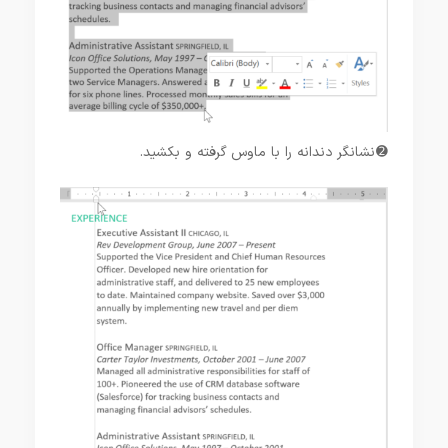
➋ نشانگر دندانه را با ماوس گرفته و بکشید.