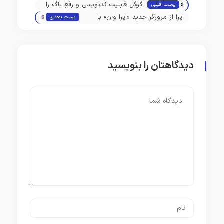
«
گوگل قابلیت کدنویسی و رفع‌ باگ را
پست قبلی
»
به چت‌بات هوش مصنوعی Bard
اپرا از مرورگر جدید «اپرا وان» با
پست بعدی
اضافه کرد
تمرکز روی ویژگی‌های هوش
مصنوعی مولد رونمایی کرد
دیدگاهتان را بنویسید