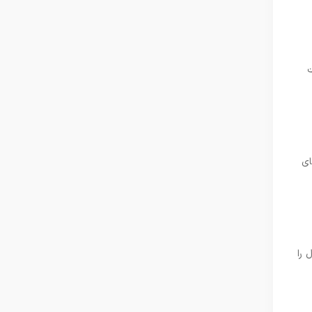
ت
ای
 را