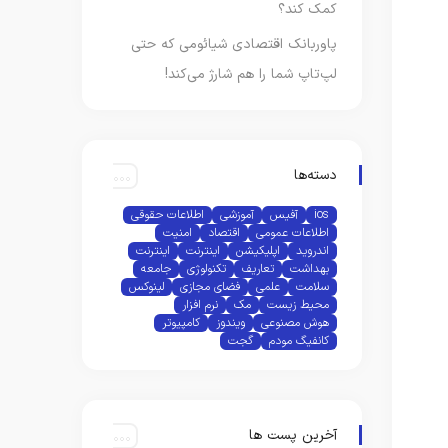
کمک کند؟
پاوربانک اقتصادی شیائومی که حتی
لپ‌تاپ شما را هم شارژ می‌کند!
دسته‌ها
ios
آفیس
آموزشی
اطلاعات حقوقی
اطلاعات عمومی
اقتصاد
امنیت
اندروید
اپلیکیشن
اینترنت
اینترنت
بهداشت
تعاریف
تکنولوژی
جامعه
سلامت
علمی
فضای مجازی
لینوکس
محیط زیست
مک
نرم افزار
هوش مصنوعی
ویندوز
کامپیوتر
کانفیگ مودم
گجت
آخرین پست ها