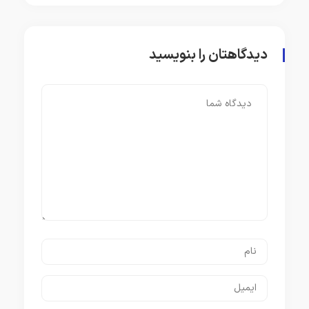
پارکینسون را ۷ سال قبل از ظهور
علائم اصلی تشخیص دهند
دیدگاهتان را بنویسید