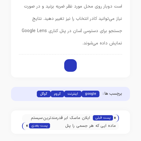
است دوبار روی محل مورد نظر ضربه بزنید و در صورت
نیاز می‌توانید کادر انتخاب را نیز تغییر دهید. نتایج
جستجو برای دسترسی آسان در پنل کناری Google Lens
نمایش داده می‌شوند.
برچسب ها :
google
اینترنت
کروم
گوگل
«
ایلان ماسک ابر قدرمندترین سیستم
پست قبلی
»
آموزش هوش مصنوعی جهانX.AI
ماده ایی که هر جسمی را پنل
پست بعدی
“Memphis Supercluster را راه‌اندازی
خورشیدی می‌کند!
کرد!