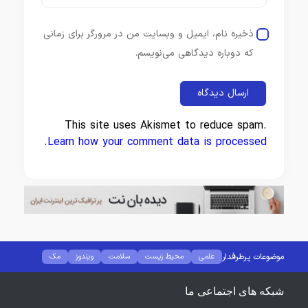
ذخیره نام، ایمیل و وبسایت من در مرورگر برای زمانی
که دوباره دیدگاهی می‌نویسم.
This site uses Akismet to reduce spam.
.
Learn how your comment data is processed
موضوعات پرطرفدار
علمی
محیط زیست
سلامت
ویندوز
مک
لینوکس
کانفیگ مودم
کامپیوتر
هوش مصنوعی
نرم افزار
گجت
فضای مجازی
شبکه های اجتماعی ما