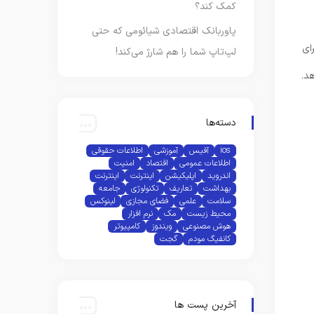
کمک کند؟
پاوربانک اقتصادی شیائومی که حتی
ای
لپ‌تاپ شما را هم شارژ می‌کند!
د.
دسته‌ها
ios
آفیس
آموزشی
اطلاعات حقوقی
اطلاعات عمومی
اقتصاد
امنیت
اندروید
اپلیکیشن
اینترنت
اینترنت
بهداشت
تعاریف
تکنولوژی
جامعه
سلامت
علمی
فضای مجازی
لینوکس
محیط زیست
مک
نرم افزار
هوش مصنوعی
ویندوز
کامپیوتر
کانفیگ مودم
گجت
آخرین پست ها