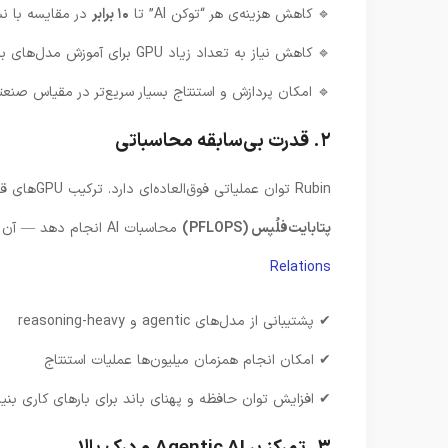
یسه با نسل قبل
۱۰ برابر
🔹 کاهش هزینه‌ی هر “توکن AI” تا
🔹 کاهش نیاز به تعداد زیاد GPU برای آموزش مدل‌های بزرگ
 امکان پردازش و استنتاج بسیار سریع‌تر در مقیاس صنعتی
۲. قدرت بی‌سابقه محاسباتی
Rubin توان عملیاتی فوق‌العاده‌ای دارد. ترکیب GPUهای قدرتمند و CPUهای اختصاصی باعث شده تا این پلتفرم بتواند
محاسبات AI انجام دهد — آن هم با مصرف انرژی و هزینه بسیار بهینه‌تر نسبت به نسل قبلی.
پتابایت‌فلُپس (PFLOPS)
Relations
✔ پشتیبانی از مدل‌های agentic و reasoning-heavy
✔ امکان انجام همزمان میلیون‌ها عملیات استنتاج
ایش توان حافظه و پهنای باند برای بارهای کاری بنیا‌دین AI