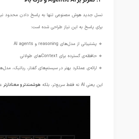
۳. تمرکز بر Agentic AI و درک بالا
نسل جدید هوش مصنوعی تنها به پاسخ دادن محدود نیس
برای پاسخ به این نیاز طراحی شده است:
🔹 پشتیبانی از مدل‌های reasoning و AI agents
🔹 حافظه‌ی گسترده برای Contextهای طولانی
🔹 ارائه‌ی عملکرد بهتر در سیستم‌های گفتار، رباتیک، مدل‌ه
این یعنی AI نه فقط سریع‌تر، بلکه
هوشمندتر و معنادارتر
عم