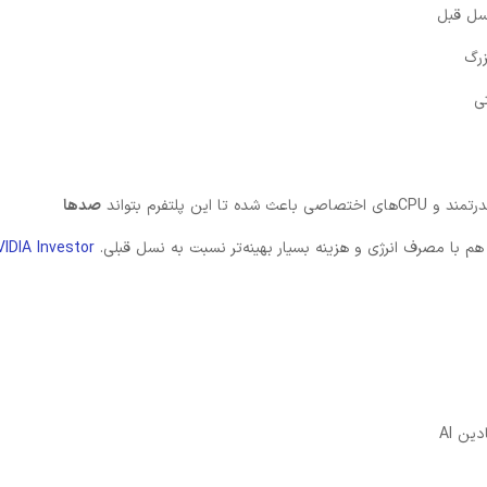
در مقا

صدها
VIDIA
Investor
✔ افز