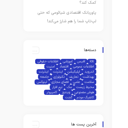
کمک کند؟
پاوربانک اقتصادی شیائومی که حتی
لپ‌تاپ شما را هم شارژ می‌کند!
دسته‌ها
ios
آفیس
آموزشی
اطلاعات حقوقی
اطلاعات عمومی
اقتصاد
امنیت
اندروید
اپلیکیشن
اینترنت
اینترنت
بهداشت
تعاریف
تکنولوژی
جامعه
سلامت
علمی
فضای مجازی
لینوکس
محیط زیست
مک
نرم افزار
هوش مصنوعی
ویندوز
کامپیوتر
کانفیگ مودم
گجت
آخرین پست ها