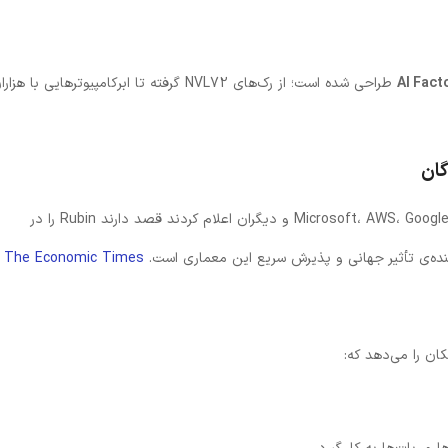
طراحی شده است؛ از رک‌های NVL72 گرفته تا ابرکامپیوترهایی با هزا
بسیاری از بازیگران بزرگ فناوری از جمله Microsoft، AWS، Google، Meta، OpenAI و دیگران اعلام کردند قصد دارند Rubin را در
نده‌ی تأثیر جهانی و پذیرش سریع این معماری است.
The Economic Times