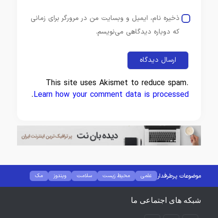
ذخیره نام، ایمیل و وبسایت من در مرورگر برای زمانی
که دوباره دیدگاهی می‌نویسم.
This site uses Akismet to reduce spam.
.
Learn how your comment data is processed
موضوعات پرطرفدار
علمی
محیط زیست
سلامت
ویندوز
مک
لینوکس
کانفیگ مودم
کامپیوتر
هوش مصنوعی
نرم افزار
گجت
فضای مجازی
شبکه های اجتماعی ما