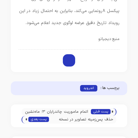
پیکسل ۸ رونمایی می‌کند، بنابراین به احتمال زیاد در این
رویداد تاریخ دقیق عرضه لوگوی جدید اعلام می‌شود.
منبع:دیجیاتو
برچسب ها :
اندروید
«
اتمام ماموریت چاندرایان ۳؛ ماه‌نشین
پست قبلی
»
و ماه‌نورد هندی به حالت خواب وارد
حذف پس‌زمینه تصاویر در نسخه
پست بعدی
شدند
آزمایشی Microsoft Paint امکان‌پذیر
شد